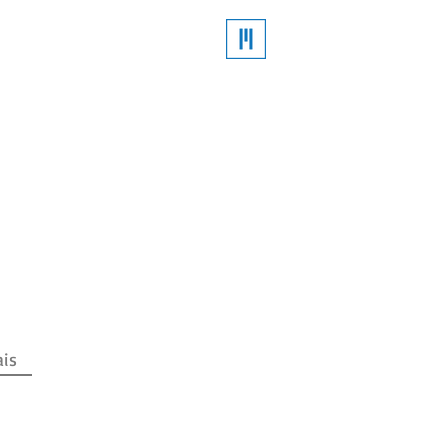
RIAS
unicipal
 Técnicas
ão
is