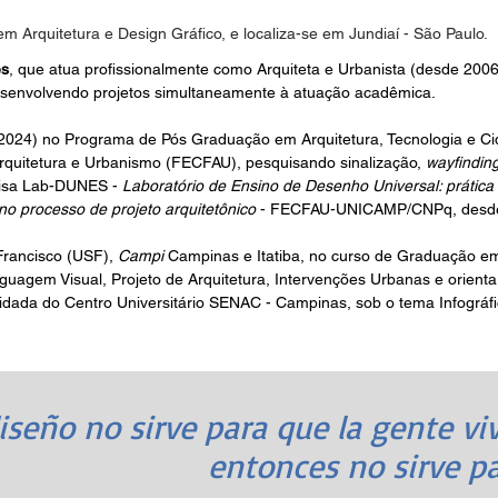
m Arquitetura e Design Gráfico
, e localiza-se em Jundiaí - São Paulo.
es
, que atua profissionalmente como Arquiteta e Urbanista (desde 200
desenvolvendo projetos simultaneamente à atuação acadêmica.
2024) no Programa de Pós Graduação em Arquitetura, Tecnologia e C
Arquitetura e Urbanismo (FECFAU), pesquisando sinalização,
wayfindin
quisa Lab-DUNES -
Laboratório de Ensino de Desenho Universal: prática
no processo de projeto arquitetônico
- FECFAU-UNICAMP/CNPq, desde
Francisco (USF),
Campi
Campinas e Itatiba, no curso de Graduação em
agem Visual, Projeto de Arquitetura, Intervenções Urbanas e orienta
idada do Centro Universitário SENAC - Campinas, sob o tema Infográf
diseño no sirve para que la gente vi
entonces no sirve p