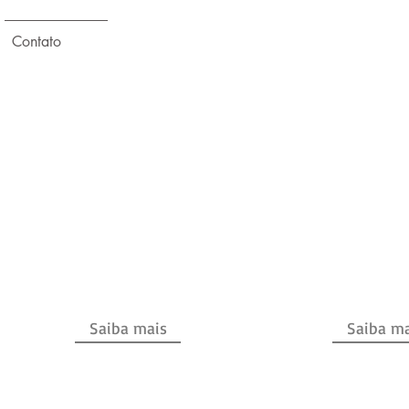
Contato
CONSULTO
DESIGN
GRÁFICO
. Aprovação M
. Identidade Visual
. Orientações
. Marca
. Regularizaç
. Comunicação
. RRT
. Sinalização
Saiba mais
Saiba ma