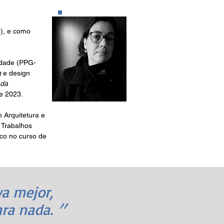
6), e como
idade (PPG-
g
e design
 da
 2023.
 Arquitetura e
 Trabalhos
ico no curso de
va mejor,
"
ara nada.