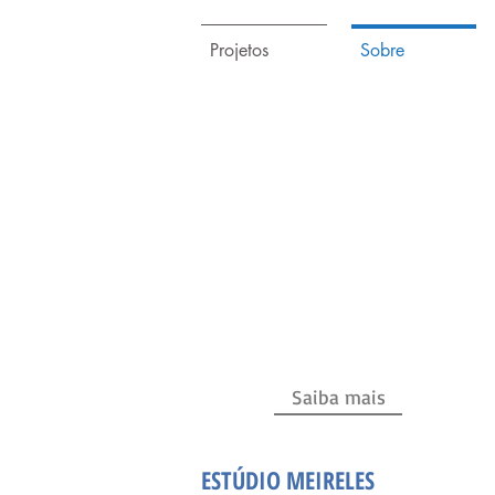
Projetos
Sobre
ARQUITETURA
. Residenciais
. Corporativos
. Interiores
. Urbanos
Saiba mais
ESTÚDIO MEIRELES